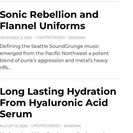
Sonic Rebellion and
Flannel Uniforms
UNCATEGORIZED
DECEMBER 21, 2025
BY
ADMIN
Defining the Seattle SoundGrunge music
emerged from the Pacific Northwest a potent
blend of punk’s aggression and metal’s heavy
riffs…
Long Lasting Hydration
From Hyaluronic Acid
Serum
UNCATEGORIZED
AUGUST 01, 2026
BY
ADMIN