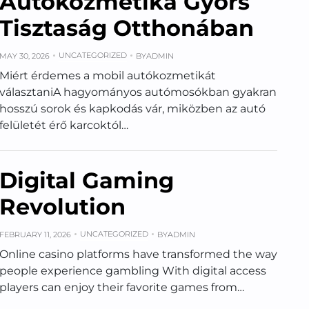
Autókozmetika Gyors
Tisztaság Otthonában
UNCATEGORIZED
MAY 30, 2026
BY
ADMIN
Miért érdemes a mobil autókozmetikát
választaniA hagyományos autómosókban gyakran
hosszú sorok és kapkodás vár, miközben az autó
felületét érő karcoktól…
Digital Gaming
Revolution
UNCATEGORIZED
FEBRUARY 11, 2026
BY
ADMIN
Online casino platforms have transformed the way
people experience gambling With digital access
players can enjoy their favorite games from…