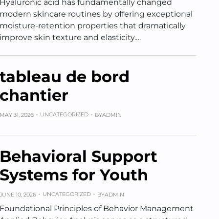
Hyaluronic acid has fundamentally changed
modern skincare routines by offering exceptional
moisture-retention properties that dramatically
improve skin texture and elasticity.…
tableau de bord
chantier
UNCATEGORIZED
MAY 31, 2026
BY
ADMIN
Behavioral Support
Systems for Youth
UNCATEGORIZED
JUNE 10, 2026
BY
ADMIN
Foundational Principles of Behavior Management