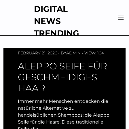
Skip
DIGITAL
to
content
NEWS
TRENDING
FEBRUARY 21, 2026
BY
ADMIN
VIEW: 104
ALEPPO SEIFE FÜR
GESCHMEIDIGES
HAAR
Immer mehr Menschen entdecken die
natürliche Alternative zu
handelsüblichen Shampoos: die Aleppo
Seife für die Haare. Diese traditionelle
Seife, die…