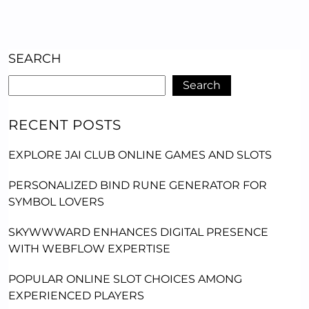
SEARCH
Search
RECENT POSTS
EXPLORE JAI CLUB ONLINE GAMES AND SLOTS
PERSONALIZED BIND RUNE GENERATOR FOR
SYMBOL LOVERS
SKYWWWARD ENHANCES DIGITAL PRESENCE
WITH WEBFLOW EXPERTISE
POPULAR ONLINE SLOT CHOICES AMONG
EXPERIENCED PLAYERS