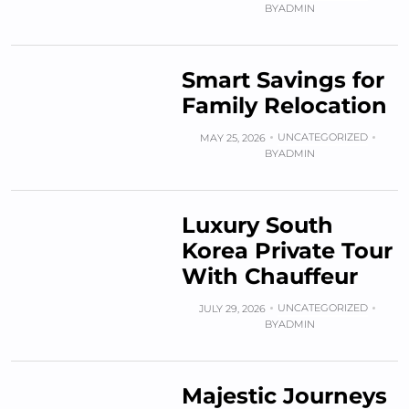
BY
ADMIN
Smart Savings for
Family Relocation
UNCATEGORIZED
MAY 25, 2026
BY
ADMIN
Luxury South
Korea Private Tour
With Chauffeur
UNCATEGORIZED
JULY 29, 2026
BY
ADMIN
Majestic Journeys