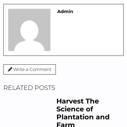
Admin
Write a Comment
RELATED POSTS
Harvest The
Science of
Plantation and
Farm