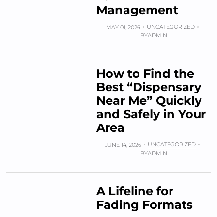
Management
UNCATEGORIZED
MAY 01, 2026
BY
ADMIN
How to Find the
Best “Dispensary
Near Me” Quickly
and Safely in Your
Area
UNCATEGORIZED
JUNE 14, 2026
BY
ADMIN
A Lifeline for
Fading Formats