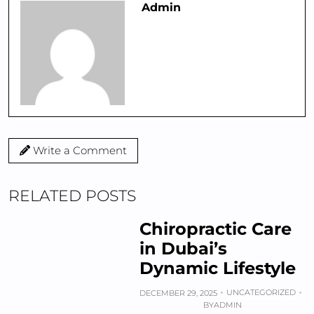
Admin
Write a Comment
RELATED POSTS
Chiropractic Care
in Dubai’s
Dynamic Lifestyle
UNCATEGORIZED
DECEMBER 29, 2025
BY
ADMIN