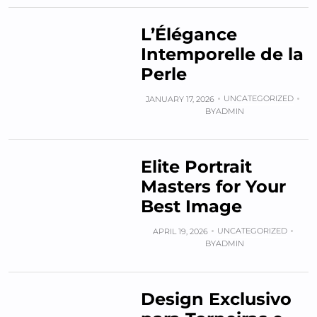
L’Élégance
Intemporelle de la
Perle
UNCATEGORIZED
JANUARY 17, 2026
BY
ADMIN
Elite Portrait
Masters for Your
Best Image
UNCATEGORIZED
APRIL 19, 2026
BY
ADMIN
Design Exclusivo