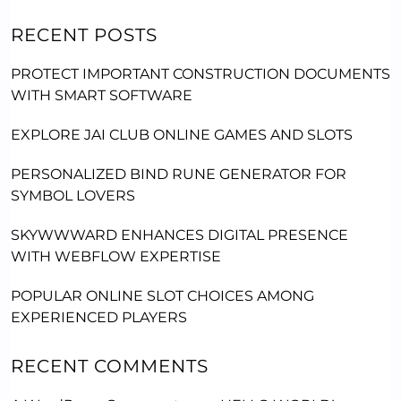
RECENT POSTS
PROTECT IMPORTANT CONSTRUCTION DOCUMENTS
WITH SMART SOFTWARE
EXPLORE JAI CLUB ONLINE GAMES AND SLOTS
PERSONALIZED BIND RUNE GENERATOR FOR
SYMBOL LOVERS
SKYWWWARD ENHANCES DIGITAL PRESENCE
WITH WEBFLOW EXPERTISE
POPULAR ONLINE SLOT CHOICES AMONG
EXPERIENCED PLAYERS
RECENT COMMENTS