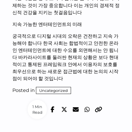
제하는 것이 가장 중요합니다 이는 개인의 경제적 정
신적 건강을 지키는 첫걸음입니다
지속 가능한 엔터테인먼트의 미래
궁극적으로 디지털 시대의 오락은 건전하고 지속 가
능해야 합니다 한국 사회는 합법적이고 안전한 온라
인 엔터테인먼트에 대한 수요를 외면해서는 안 됩니
다 바카라사이트를 둘러싼 현재의 상황은 보다 현대
적이고 통제된 프레임워크 안에서 이용자의 보호를
최우선으로 하는 새로운 접근법에 대한 논의의 시작
점이 되어야 할 것입니다
Posted in
Uncategorized
1 Min
Read