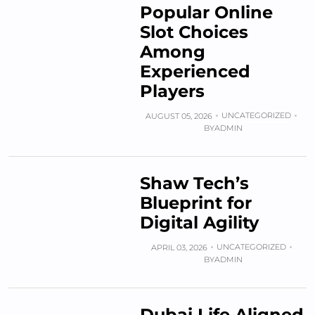
Popular Online
Slot Choices
Among
Experienced
Players
UNCATEGORIZED
AUGUST 05, 2026
BY
ADMIN
Shaw Tech’s
Blueprint for
Digital Agility
UNCATEGORIZED
APRIL 03, 2026
BY
ADMIN
Dubai Life Aligned