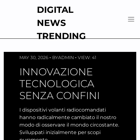
Skip
DIGITAL
to
content
NEWS
TRENDING
MAY 30, 2026
BY
ADMIN
VIEW: 41
INNOVAZIONE
TECNOLOGICA
SENZA CONFINI
I dispositivi volanti radiocomandati
hanno radicalmente cambiato il nostro
modo di osservare il mondo circostante.
Sviluppati inizialmente per scopi
puramente…