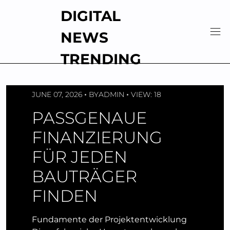
Skip
DIGITAL
to
content
NEWS
TRENDING
JUNE 07, 2026
BY
ADMIN
VIEW: 18
PASSGENAUE
FINANZIERUNG
FÜR JEDEN
BAUTRÄGER
FINDEN
Fundamente der Projektentwicklung