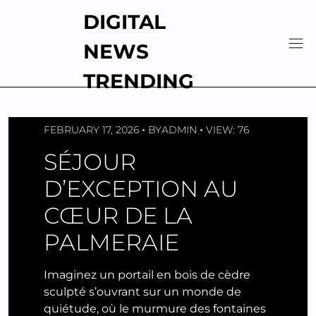
Skip
DIGITAL
to
content
NEWS
TRENDING
FEBRUARY 17, 2026
BY
ADMIN
VIEW: 76
SÉJOUR
D’EXCEPTION AU
CŒUR DE LA
PALMERAIE
Imaginez un portail en bois de cèdre
sculpté s’ouvrant sur un monde de
quiétude, où le murmure des fontaines