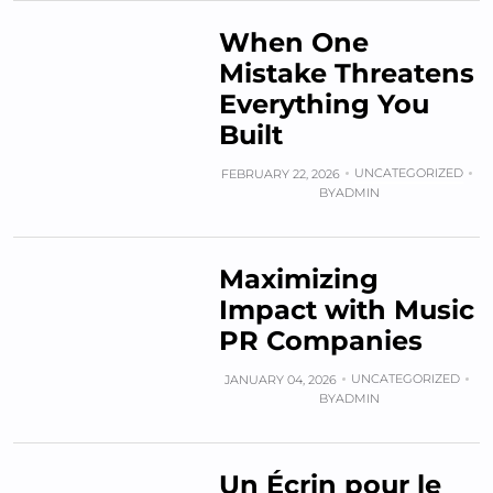
When One
Mistake Threatens
Everything You
Built
UNCATEGORIZED
FEBRUARY 22, 2026
BY
ADMIN
Maximizing
Impact with Music
PR Companies
UNCATEGORIZED
JANUARY 04, 2026
BY
ADMIN
Un Écrin pour le