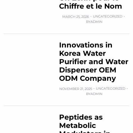
Chiffre et le Nom
UNCATEGORIZED
MARCH 25, 2026
BY
ADMIN
Innovations in
Korea Water
Purifier and Water
Dispenser OEM
ODM Company
UNCATEGORIZED
NOVEMBER 21, 2025
BY
ADMIN
Peptides as
Metabolic