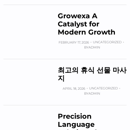
Growexa A
Catalyst for
Modern Growth
UNCATEGORIZED
FEBRUARY 17, 2026
BY
ADMIN
최고의 휴식 선물 마사
지
UNCATEGORIZED
APRIL 18, 2026
BY
ADMIN
Precision
Language