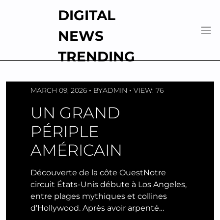
Skip
DIGITAL
to
content
NEWS
TRENDING
MARCH 09, 2026
BY
ADMIN
VIEW: 76
UN GRAND
PÉRIPLE
AMÉRICAIN
Découverte de la côte OuestNotre
circuit États-Unis débute à Los Angeles,
entre plages mythiques et collines
d’Hollywood. Après avoir arpenté…