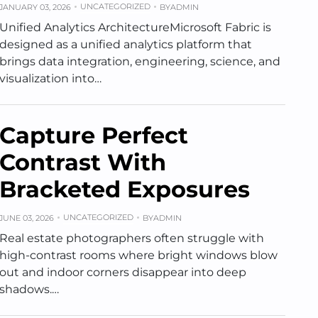
UNCATEGORIZED
JANUARY 03, 2026
BY
ADMIN
Unified Analytics ArchitectureMicrosoft Fabric is
designed as a unified analytics platform that
brings data integration, engineering, science, and
visualization into…
Capture Perfect
Contrast With
Bracketed Exposures
UNCATEGORIZED
JUNE 03, 2026
BY
ADMIN
Real estate photographers often struggle with
high-contrast rooms where bright windows blow
out and indoor corners disappear into deep
shadows.…