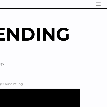
ENDING
UP
ger Ausrüstung