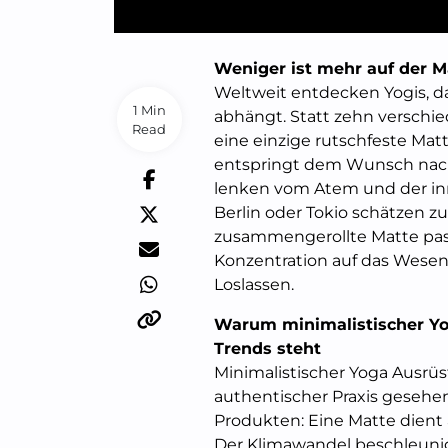
Weniger ist mehr auf der M
Weltweit entdecken Yogis, da
1 Min
abhängt. Statt zehn verschie
Read
eine einzige rutschfeste Mat
entspringt dem Wunsch nach
lenken vom Atem und der inn
Berlin oder Tokio schätzen 
zusammengerollte Matte passt
Konzentration auf das Wesen
Loslassen.
Warum minimalistischer Yo
Trends steht
Minimalistischer Yoga Ausrüs
authentischer Praxis gesehen
Produkten: Eine Matte dient a
Der Klimawandel beschleunig