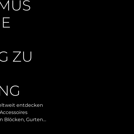
SMUS
IE
G ZU
NG
eltweit entdecken
 Accessoires
n Blöcken, Gurten…