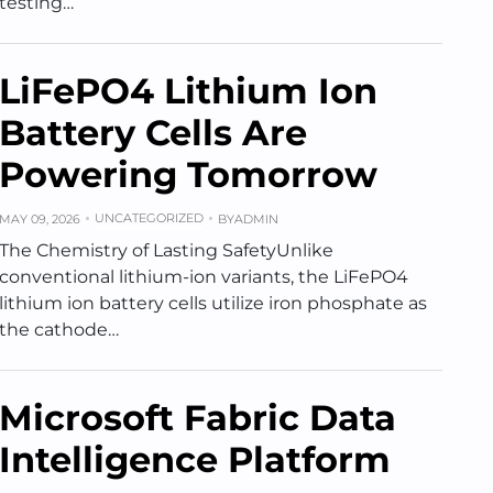
testing…
LiFePO4 Lithium Ion
Battery Cells Are
Powering Tomorrow
UNCATEGORIZED
MAY 09, 2026
BY
ADMIN
The Chemistry of Lasting SafetyUnlike
conventional lithium-ion variants, the LiFePO4
lithium ion battery cells utilize iron phosphate as
the cathode…
Microsoft Fabric Data
Intelligence Platform