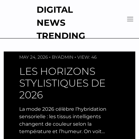
Skip
DIGITAL
to
content
NEWS
TRENDING
MAY 24, 2026
BY
ADMIN
VIEW: 46
LES HORIZONS
STYLISTIQUES DE
2026
La mode 2026 célèbre l’hybridation
sensorielle : les tissus intelligents
changent de couleur selon la
température et l’humeur. On voit…